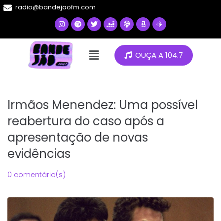
radio@bandejaofm.com
OUÇA A 104.7
Irmãos Menendez: Uma possível
reabertura do caso após a
apresentação de novas
evidências
0 comentário(s)