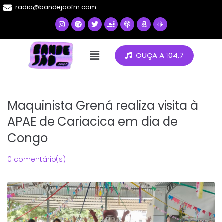
radio@bandejaofm.com
OUÇA A 104.7
Maquinista Grená realiza visita à
APAE de Cariacica em dia de
Congo
0 comentário(s)