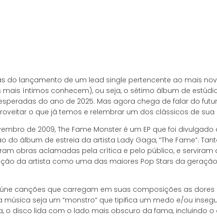
s do lançamento de um lead single pertencente ao mais nov
 mais íntimos conhecem), ou seja, o sétimo álbum de estúdi
speradas do ano de 2025. Mas agora chega de falar do futu
veitar o que já temos e relembrar um dos clássicos de sua 
embro de 2009, The Fame Monster é um EP que foi divulgado
o do álbum de estreia da artista Lady Gaga, “The Fame”. Tan
ram obras aclamadas pela crítica e pelo público, e serviram
ação da artista como uma das maiores Pop Stars da geraç
eúne canções que carregam em suas composições as dores s
 música seja um “monstro” que tipifica um medo e/ou inseg
, o disco lida com o lado mais obscuro da fama, incluindo o a