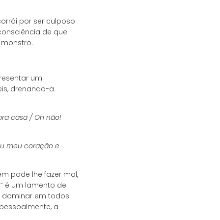
corrói por ser culposo
consciência de que
e monstro.
presentar um
is, drenando-a
ra casa / Oh não!
eu meu coração e
em pode lhe fazer mal,
r” é um lamento de
a dominar em todos
 pessoalmente, a