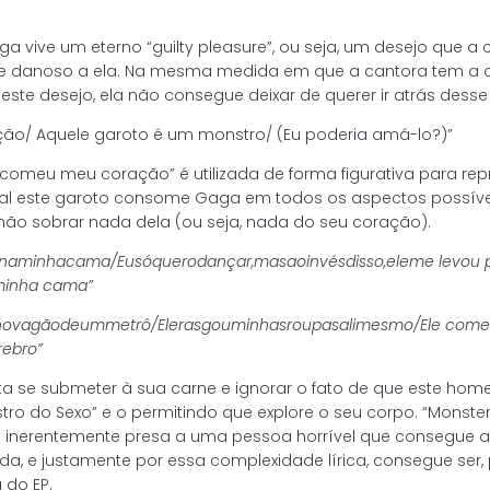
a vive um eterno “guilty pleasure”, ou seja, um desejo que a 
nte danoso a ela. Na mesma medida em que a cantora tem a 
este desejo, ela não consegue deixar de querer ir atrás dess
ão/ Aquele garoto é um monstro/ (Eu poderia amá-lo?)”
e comeu meu coração” é utilizada de forma figurativa para re
ual este garoto consome Gaga em todos os aspectos possíve
ão sobrar nada dela (ou seja, nada do seu coração).
na
minha
cama/
Eu
só
quero
dançar,
mas
ao
invés
disso,
ele
me levou p
minha cama”
no
vagão
de
um
metrô
/
Ele
rasgou
minhas
roupas
ali
mesmo
/
Ele com
ebro”
ta se submeter à sua carne e ignorar o fato de que este hom
ro do Sexo” e o permitindo que explore o seu corpo. “Monste
 inerentemente presa a uma pessoa horrível que consegue 
da, e justamente por essa complexidade lírica, consegue ser,
 do EP.