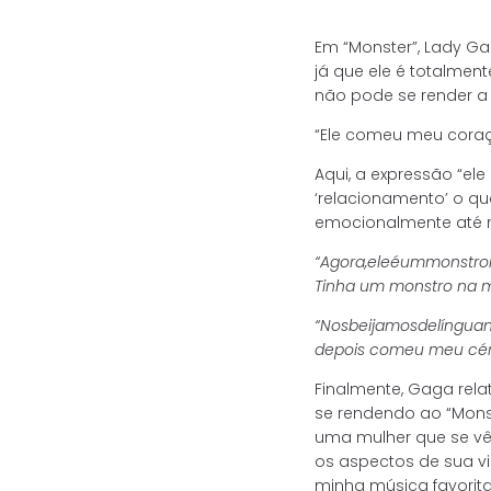
Em “Monster”, Lady Gag
já que ele é totalme
não pode se render a 
“Ele comeu meu coraç
Aqui, a expressão “el
‘relacionamento’ o q
emocionalmente até n
“Agora,
ele
é
um
monstro
Tinha um monstro na 
“Nos
beijamos
de
língua
depois comeu meu cér
Finalmente, Gaga rela
se rendendo ao “Monst
uma mulher que se vê
os aspectos de sua vi
minha música favorita