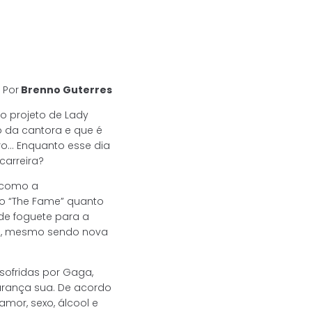
Por
Brenno Guterres
o projeto de Lady
o da cantora e que é
ro… Enquanto esse dia
carreira?
 como a
to “The Fame” quanto
 de foguete para a
ão, mesmo sendo nova
ofridas por Gaga,
urança sua. De acordo
mor, sexo, álcool e