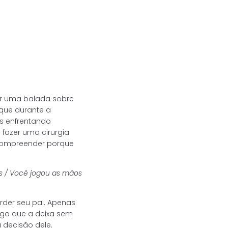
ser uma balada sobre
 que durante a
s enfrentando
fazer uma cirurgia
 compreender porque
s / Você jogou as mãos
der seu pai. Apenas
algo que a deixa sem
 decisão dele.