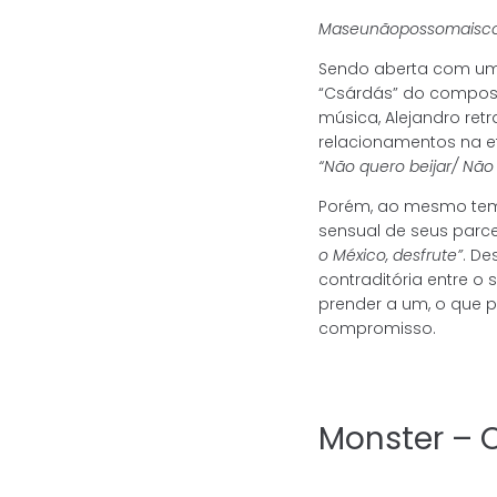
Mas
eu
não
posso
mais
c
Sendo aberta com um 
“Csárdás” do composito
música, Alejandro ret
relacionamentos na ef
“Não quero beijar/ Não
Porém, ao mesmo tem
sensual de seus parce
o México, desfrute”
. D
contraditória entre 
prender a um, o que
compromisso.
Monster – 