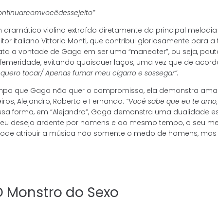
ontinuar
com
você
desse
jeito”
dramático violino extraído diretamente da principal melodi
r italiano Vittorio Monti, que contribui gloriosamente para a
rata a vontade de Gaga em ser uma “maneater”, ou seja, paut
emeridade, evitando quaisquer laços, uma vez que de acordo
 quero tocar/ Apenas fumar meu cigarro e sossegar”.
po que Gaga não quer o compromisso, ela demonstra amar 
iros, Alejandro, Roberto e Fernando:
“Você sabe que eu te amo
essa forma, em “Alejandro”, Gaga demonstra uma dualidade 
o seu desejo ardente por homens e ao mesmo tempo, o seu me
 pode atribuir a música não somente o medo de homens, m
O Monstro do Sexo