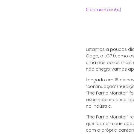
0 comentário(s)
Estamos a poucos dia
Gaga, o LG7 (como os
uma das obras mais e
não chega, vamos apro
Lançado em 18 de nov
“continuação”/reediçã
“The Fame Monster” fo
ascensão e consolid
na indústria.
“The Fame Monster” r
que faz com que cada
com a própria cantora