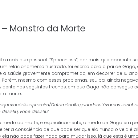
 – Monstro da Morte
 muito mais que pessoal. “Speechless”, por mais que aparente 
m relacionamento frustrado, foi escrita para o pai de Gaga,
teve a saúde gravemente comprometida, em decorrer de 15 ano
 Porém, mesmo com esses problemas, seu pai ainda negava 
ca evidente nos seguintes trechos, em que Gaga não consegue
r a morte:
o
que
você
disse
pra
mim
/
Ontem
à
noite,
quando
estávamos sozinho
 desistiu, você desistiu”
 o medo da morte, e especificamente, o medo de Gaga em per
e ter a consciência de que pode ser que ela nunca o veja é 
 ela não pode fazer nada para mudar isso, já que esta é uma