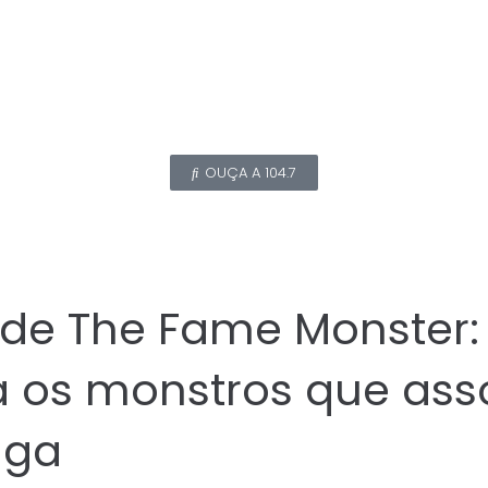
OUÇA A 104.7
 de The Fame Monster:
 os monstros que as
aga