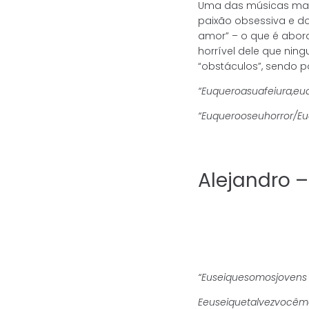
Uma das músicas mais
paixão obsessiva e do
amor” – o que é abor
horrível dele que nin
“obstáculos”, sendo po
“Eu
quero
a
sua
feiura,
eu
“Euquerooseuhorror/E
Alejandro 
“Euseiquesomosjovens
E
eu
sei
que
talvez
você
m