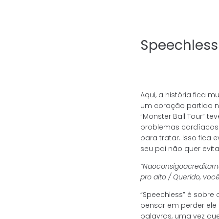
Speechless
Aqui, a história fica
um coração partido nu
“Monster Ball Tour” 
problemas cardíacos.
para tratar. Isso fi
seu pai não quer evita
“Não
consigo
acreditar
n
pro alto / Querido, você
“Speechless” é sobre
pensar em perder ele 
palavras, uma vez que