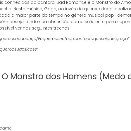
 conhecidas da cantora, Bad Romance é o Monstro do Amor, 
entia. Nesta música, Gaga, ao invés de querer o lado idealizad
dado a maior parte do tempo no gênero musical pop- demons
guém deseja, tendo sua obsessão como suficiente para super
ssível ver nos seguintes trechos:
quero
a
sua
doença/
Eu
quero
o
seu
tudo,
contanto
que
seja
de
graça”
uqueroasuapsicose”
– O Monstro dos Homens (Medo
e
ame