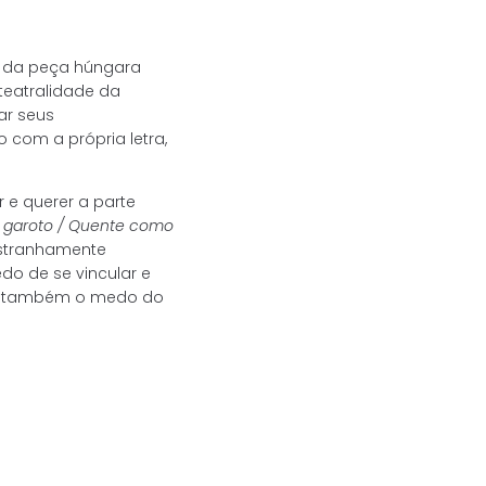
a da peça húngara
 teatralidade da
ar seus
 com a própria letra,
e querer a parte
, garoto / Quente como
estranhamente
do de se vincular e
as também o medo do